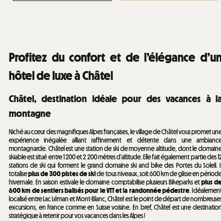
Profitez du confort et de l’élégance d’u
hôtel de luxe à Châtel
Châtel, destination idéale pour des vacances à l
montagne
Niché au cœur des magnifiques Alpes françaises, le village de Châtel vous promet un
expérience inégalée alliant raffinement et détente dans une ambianc
montagnarde. Châtel est une station de ski de moyenne altitude, dont le domain
skiable est situé entre 1 200 et 2 200 mètres d’altitude. Elle fait également partie des 1
stations de ski qui forment le grand domaine ski and bike des Portes du Soleil. I
totalise
plus de 300 pistes de ski
de tous niveaux, soit 600 km de glisse en périod
hivernale. En saison estivale le domaine comptabilise plusieurs Bikeparks et
plus d
600 km de sentiers balisés pour le VTT et la randonnée pédestre
. Idéalemen
localisé entre Lac Léman et Mont-Blanc, Châtel est le point de départ de nombreuse
excursions, en France comme en Suisse voisine. En bref, Châtel est une destinatio
stratégique à retenir pour vos vacances dans les Alpes !