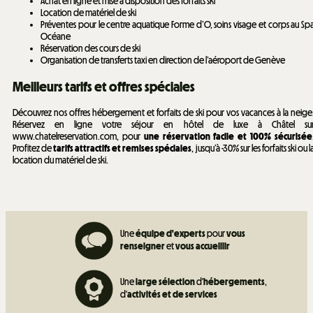
Achat en ligne et mise à disposition des forfaits ski
Location de matériel de ski
Préventes pour le centre aquatique Forme d’O, soins visage et corps au Sp
Océane
Réservation des cours de ski
Organisation de transferts taxi en direction de l’aéroport de Genève
Meilleurs tarifs et offres spéciales
Découvrez nos offres hébergement et forfaits de ski pour vos vacances à la neige
Réservez en ligne votre séjour en hôtel de luxe à Châtel su
www.chatelreservation.com, pour
une réservation facile et 100% sécurisée
Profitez de
tarifs attractifs et remises spéciales
, jusqu’à -30% sur les forfaits ski ou l
location du matériel de ski.
Une
équipe d'experts
pour
vous
renseigner
et
vous accueillir
Une
large sélection
d'
hébergements
,
d'
activités et de
services