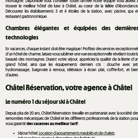
montagne. Disponible vous conseiller toute l’année notre équipe vous aidera 
trouver le meilleur hôtel de luxe à Châtel, au cœur de la Vallée d’Abondance
Découvrez les établissements 3 et 4 étoiles de la station, avec piscine, spa e
restaurant gastronomique.
Chambres élégantes et équipées des dernière
technologies
En vacances, chaque instant doit être magique ! Profitez des services exceptionnel
d’un hôtel de charme, laissez-vous sublimer une vue exceptionnelle révélant toute l
beauté des montagnes. Durant votre séjour, appréciez la qualité de la literie d’u
grand hôtel, ainsi que les équipements derniers cris : douche avec jet
hydromassage, baignoire à remous, télévision à écran plat, coffre-fort, et bie
d’autres.
Châtel Réservation, votre agence à Châtel
Le numéro 1 du séjour ski à Châtel
Depuis plus de 20 ans, Châtel Réservation travaille en partenariat avec la société de
remontées mécaniques de Châtel et les différents professionnels de la station pou
vous garantir
des vacances au meilleur tarif
:
Séjour hôtel,
Location d’appartements meublés et de chalets