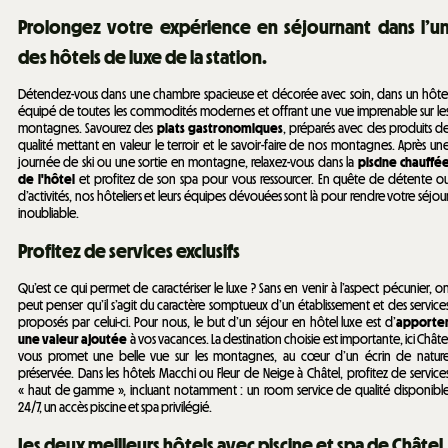
Prolongez votre expérience en séjournant dans l’u
des hôtels de luxe de la station.
Détendez-vous dans une chambre spacieuse et décorée avec soin, dans un hôte
équipé de toutes les commodités modernes et offrant une vue imprenable sur le
montagnes. Savourez des
plats gastronomiques
, préparés avec des produits d
qualité mettant en valeur le terroir et le savoir-faire de nos montagnes. Après un
journée de ski ou une sortie en montagne, relaxez-vous dans la
piscine chauffé
de l'hôtel
et profitez de son spa pour vous ressourcer. En quête de détente o
d’activités, nos hôteliers et leurs équipes dévouées sont là pour rendre votre séjou
inoubliable.
Profitez de services exclusifs
Qu’est ce qui permet de caractériser le luxe ? Sans en venir à l’aspect pécunier, o
peut penser qu’il s’agit du caractère somptueux d’un établissement et des service
proposés par celui-ci. Pour nous, le but d’un séjour en hôtel luxe est d’
apporte
une valeur ajoutée
à vos vacances. La destination choisie est importante, ici Châte
vous promet une belle vue sur les montagnes, au cœur d’un écrin de natur
préservée. Dans les hôtels Macchi ou Fleur de Neige à Châtel, profitez de service
« haut de gamme », incluant notamment : un room service de qualité disponibl
24/7, un accès piscine et spa privilégié.
Les deux meilleurs hôtels avec piscine et spa de Châtel