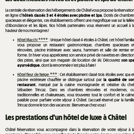
La centrale de réservation des hébergements de Châtel vous propose la réservatio
en ligne d’
hôtels classés 3 et 4 étoiles avec piscine et Spa
. Dotés de chambre
spacieuses et élégantes, ces établissements offrent une magnifique vue sur la Vallé
d’Abondance et les Alpes. Nos hôtels partenaires vous réservent un accueil à l
hauteur de nos montagnes !
Hôtel Macchi ****
: Unique hôtel classé 4 étoiles à Châtel, cet hôtel familia
vous propose un restaurant gastronomique, chambres spacieuses e
rénovées, piscine intérieure avec sauna, hammam et salle de remise e
forme. En hiver vous apprécierez son service privé de navettes en directio
des pistes, ainsi que son magasin de location de ski. Découvrez
son sp
ayurvédique
, dont la renommée n’est plus à faire !
Hôtel Fleur de Neige ***
: Cet établissement classé trois étoiles avec spa e
piscine extérieure chauffée se distingue surtout par
la qualité de so
restaurant
, marqué par la cuisine montagnarde et créative du che
Sébastien Trincaz. Dans ses chambres rénovées et modernes, o
traditionnelles et chaleureuses, vous trouverez tout le confort et le calm
paisible pour parfaire votre séjour à Châtel. L’accueil réservé par la Famill
Trincaz donne le ton des vacances : Bienvenue chez vous !
​Les prestations d'un hôtel de luxe à Châtel
Châtel Réservation vous accompagne dans la réservation de votre séjour à l