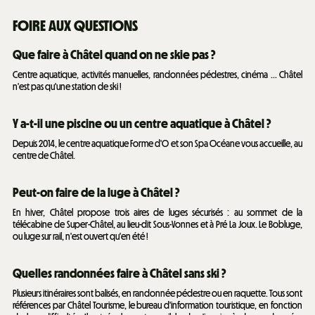
FOIRE AUX QUESTIONS
Que faire à Châtel quand on ne skie pas ?
Centre aquatique, activités manuelles, randonnées pédestres, cinéma ... Châtel
n'est pas qu'une station de ski !
Y a-t-il une piscine ou un centre aquatique à Châtel ?
Depuis 2014, le centre aquatique Forme d'O et son Spa Océane vous accueille, au
centre de Châtel.
Peut-on faire de la luge à Châtel ?
En hiver, Châtel propose trois aires de luges sécurisés : au sommet de la
télécabine de Super-Châtel, au lieu-dit Sous-Vonnes et à Pré La Joux. Le Bobluge,
ou luge sur rail, n'est ouvert qu'en été !
Quelles randonnées faire à Châtel sans ski ?
Plusieurs itinéraires sont balisés, en randonnée pédestre ou en raquette. Tous sont
références par Châtel Tourisme, le bureau d'information touristique, en fonction