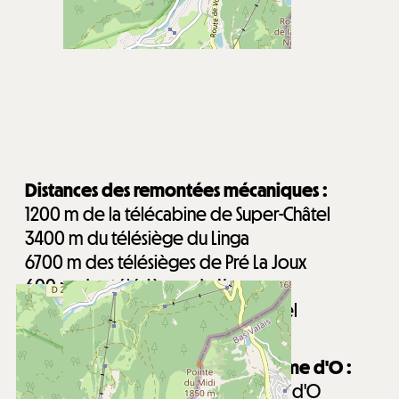
Distances des remontées mécaniques :
1200
m de la télécabine de Super-Châtel
3400
m du télésiège du Linga
6700
m des télésièges de Pré La Joux
600
m des télésièges de Vonnes
2000
m du télésiège du Petit-Châtel
Arrêt navettes à proximité
Distance du centre aquatique Forme d'O :
1100
m du centre aquatique Forme d'O