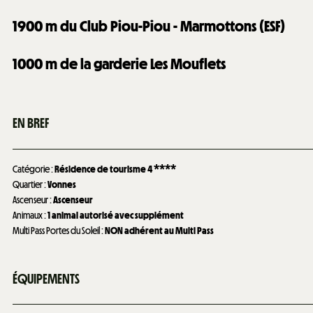
1900
m du Club Piou-Piou - Marmottons (ESF)
1000
m de la garderie Les Mouflets
EN BREF
Catégorie
:
Résidence de tourisme 4 ****
Quartier
:
Vonnes
Ascenseur
:
Ascenseur
Animaux
:
1 animal autorisé avec supplément
Multi Pass Portes du Soleil
:
NON adhérent au Multi Pass
ÉQUIPEMENTS