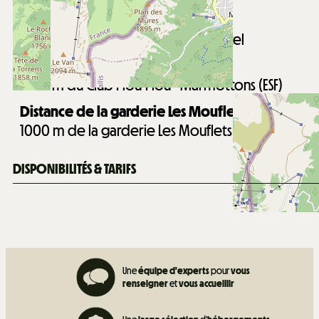
Distance du centre du village :
800
m du centre du village de Châtel
Distance du jardin d'enfants :
1900
m du Club Piou-Piou - Marmottons (ESF)
Distance de la garderie Les Mouflets :
1000
m de la garderie Les Mouflets
DISPONIBILITÉS & TARIFS
Une
équipe d'experts
pour
vous
renseigner
et
vous accueillir