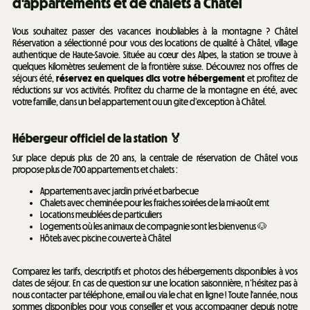
d'appartements et de chalets à Châtel
Vous souhaitez passer des vacances inoubliables à la montagne ? Châtel
Réservation a sélectionné pour vous des locations de qualité à Châtel, village
authentique de Haute-Savoie. Située au cœur des Alpes, la station se trouve à
quelques kilomètres seulement de la frontière suisse. Découvrez nos offres de
séjours été,
réservez en quelques clics votre hébergement
et profitez de
réductions sur vos activités. Profitez du charme de la montagne en été, avec
votre famille, dans un bel appartement ou un gite d’exception à Châtel.
Hébergeur officiel de la station 🏅
Sur place depuis plus de 20 ans, la centrale de réservation de Châtel vous
propose plus de 700 appartements et chalets :
Appartements avec jardin privé et barbecue
Chalets avec cheminée pour les fraiches soirées de la mi-août emt
Locations meublées de particuliers
Logements où les animaux de compagnie sont les bienvenus 🐶
Hôtels avec piscine couverte à Châtel
Comparez les tarifs, descriptifs et photos des hébergements disponibles à vos
dates de séjour. En cas de question sur une location saisonnière, n’hésitez pas à
nous contacter par téléphone, email ou via le chat en ligne ! Toute l'année, nous
sommes disponibles pour vous conseiller et vous accompagner depuis notre