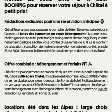
BOOKING pour réserver votre séjour à Châtel à
petit prix !
Réductions exclusives pour une réservation anticipée ⌚
Châtel Réservation vous propose le bon plan de l’été ! Réservez votre séjour à
l’avance, et
faites des économies sur votre hébergement
! Appartements,
chalets grande capacité, petit budget ou logement de standing, lorsque votre
hébergeur participe à l’offre, vous profitez d’une remise de 10 % sur le montant
de la location, à condition de finaliser la réservation de votre séjour été, avant le
31 mai 2026 ! Attention, l’offre est limitée dans le temps et dans le stock est limité
Offre combinée : hébergement et forfaits VTT 🚴
Châtel n’est pas seulement une station de ski ! En été, c’est un peu la capitale du
VTT, grâce au
Bikepark Châtel
, mondialement renommé, et aux 600 kilomètres
de sentiers balisés pour deux roues dans les Portes du Soleil. Profitez pleinement
de vos vacances avec Châtel Réservation et l’offre VTT tout compris ! En réservant
votre hébergement avec l’hébergeur officiel de la station, profitez de
15% de
réduction sur les forfaits VTT Portes du Soleil
!
Locations été dans les Alpes : Large choix