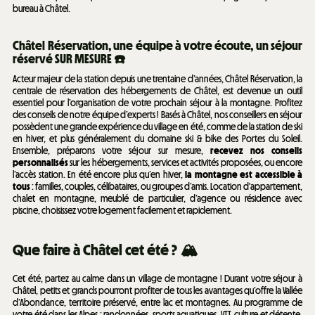
bureau à Châtel.
Châtel Réservation, une équipe à votre écoute, un séjour
réservé
SUR MESURE ☎️
Acteur majeur de la station depuis une trentaine d’années, Châtel Réservation, la
centrale de réservation des hébergements de Châtel, est devenue un outil
essentiel pour l’organisation de votre prochain séjour à la montagne. Profitez
des conseils de notre équipe d’experts ! Basés à Châtel, nos conseillers en séjour
possèdent une grande expérience du village en été, comme de la station de ski
en hiver, et plus généralement du domaine ski & bike des Portes du Soleil.
Ensemble, préparons votre séjour sur mesure,
recevez nos conseils
personnalisés
sur les hébergements, services et activités proposées, ou encore
l’accès station. En été encore plus qu’en hiver,
la montagne est accessible à
tous
: familles, couples, célibataires, ou groupes d’amis. Location d'appartement,
chalet en montagne, meublé de particulier, d’agence ou résidence avec
piscine, choisissez votre logement facilement et rapidement.
Que faire à Châtel cet été ? 🏔️
Cet été, partez au calme dans un village de montagne ! Durant votre séjour à
Châtel, petits et grands pourront profiter de tous les avantages qu’offre la Vallée
d’Abondance, territoire préservé, entre lac et montagnes. Au programme de
votre été dans les Alpes : randonnées, sports aquatiques, VTT, culture et détente.