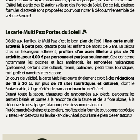
Châtel fait partie des 12 stations-village des Portes du Soleil. De ce fait, plusieurs
formules d’activités sont proposées pour vous inciter à découvrir l’ensemble de
la Haute-Savoie !
La carte Multi Pass Portes du Soleil 🎾
Dédié aux familles, le Multi Pass c'est le bon plan de l'été !
Une carte multi-
activités à petit prix
, gratuite pour les enfants de moins de 5 ans. En séjour
chez un hébergeur adhérent,
profitez d’un accès illimité à plus de 70
activités, pour 4.00 € par personne et par jour seulement.
Cela concerne
notamment les piscines et lacs aménagés, les remontées mécaniques
(piétonnes), certains sites culturels, tennis, patinoires, petits trains touristiques,
mini-golfs et navettes inter-stations.
En cours de validité, la carte Multi Pass ouvre également droit à des
réductions
de 10 à 20 %, sur plus de 70 sites touristiques et culturels
, dont le
Fantasticable, la luge d’été et le parc accrobranche de Châtel.
Durant toute la saison, chaussures de randonnées aux pieds, parcourez les
sentiers balisés et partez à la rencontre de la faune et de la flore alpine, à la
découverte des alpages, à la conquête des sommets locaux.
Plutôt branchés chaines et pédaliers, profitez de la formule tout-compris spéciale
VTTistes. Rendez-vous sur le Bike Park de Châtel, pour faire le plein de sensations !