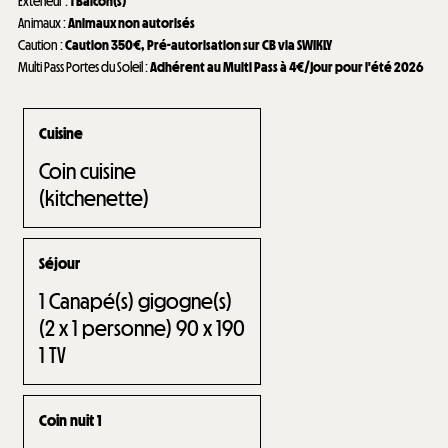
Extérieur
:
1
Balcon(s)
Animaux
:
Animaux non autorisés
Caution
:
Caution
350€
Pré-autorisation sur CB via SWIKLY
Multi Pass Portes du Soleil
:
Adhérent au Multi Pass à 4€/jour pour l'été 2026
Cuisine
Coin cuisine
(kitchenette)
Séjour
1
Canapé(s) gigogne(s)
(2 x 1 personne) 90 x 190
1
TV
Coin nuit 1