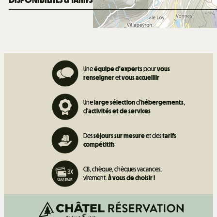
Une
équipe d'experts
pour
vous
renseigner
et
vous accueillir
Une
large sélection
d'
hébergements
,
d'
activités et de
services
Des
séjours sur mesure
et des
tarifs
compétitifs
CB, chèque, chèques vacances,
virement.
À vous de choisir !