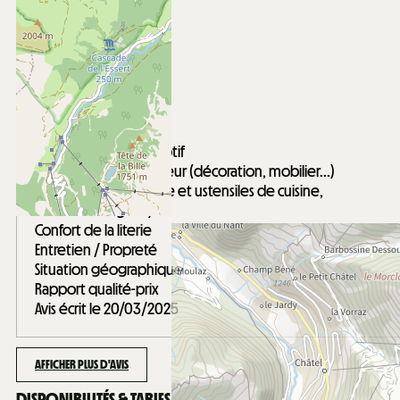
Mars 2025
PHILIPPE
Entre 35 et 49 ans
En famille
Note :
4
/ 5
Conformité du descriptif
Aménagement intérieur (décoration, mobilier...)
Equipements (vaisselle et ustensiles de cuisine,
électroménager...)
Confort de la literie
Entretien / Propreté
Situation géographique
Rapport qualité-prix
Avis écrit le 20/03/2025
AFFICHER PLUS D'AVIS
DISPONIBILITÉS & TARIFS