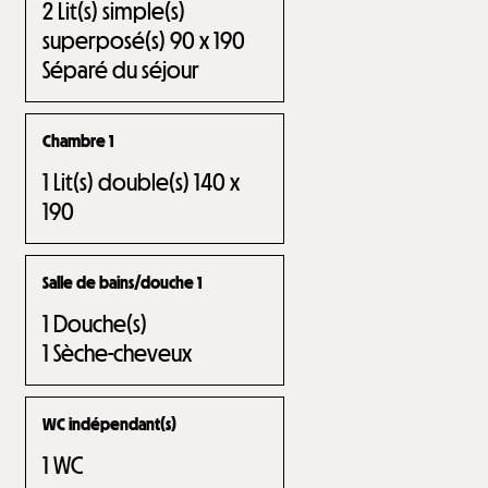
2
Lit(s) simple(s)
superposé(s) 90 x 190
Séparé du séjour
Chambre 1
1
Lit(s) double(s) 140 x
190
Salle de bains/douche 1
1
Douche(s)
1
Sèche-cheveux
WC indépendant(s)
1
WC