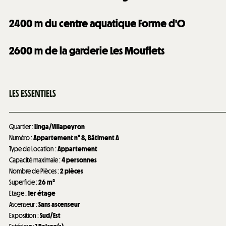
2400
m du centre aquatique Forme d'O
2600
m de la garderie Les Mouflets
LES ESSENTIELS
Quartier
:
Linga/Villapeyron
Numéro
:
Appartement n°
8
Bâtiment A
Type de Location
:
Appartement
Capacité maximale
:
4 personnes
Nombre de Pièces
:
2 pièces
Superficie
:
26
m²
Etage
:
1er étage
Ascenseur
:
Sans ascenseur
Exposition
:
Sud/Est