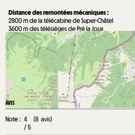
Distance des remontées mécaniques :
2800
m de la télécabine de Super-Châtel
3600
m des télésièges de Pré la Joux
Distance du centre du village de Châtel :
2400
m du centre du village de Châtel
Distance du centre aquatique Forme d'O :
2400
m du centre aquatique Forme d'O
Distance de la garderie Les Mouflets :
2600
m de la garderie Les Mouflets
AVIS
Note :
4
(
8
avis
)
/ 5