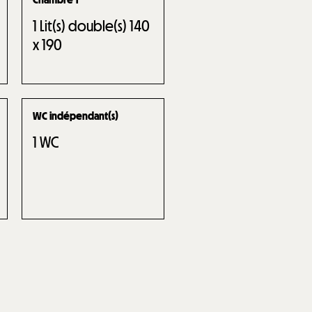
1
Lit(s) double(s) 140
x 190
WC indépendant(s)
1
WC