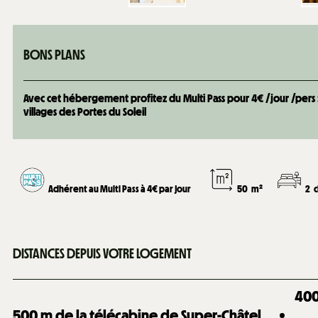
BONS PLANS
Avec cet hébergement profitez du Multi Pass pour 4€ /jour /pers : +
villages des Portes du Soleil
Adhérent au Multi Pass à 4€ par jour
50
m²
2
DISTANCES DEPUIS VOTRE LOGEMENT
40
500
m de la télécabine de Super-Châtel