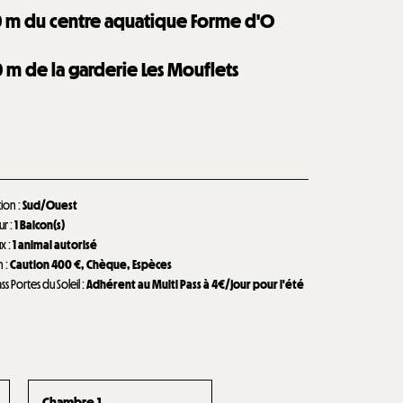
0
m du centre aquatique Forme d'O
0
m de la garderie Les Mouflets
tion
:
Sud/Ouest
eur
:
1
Balcon(s)
ux
:
1 animal autorisé
n
:
Caution
400 €
Chèque
Espèces
ass Portes du Soleil
:
Adhérent au Multi Pass à 4€/jour pour l'été
Chambre 1