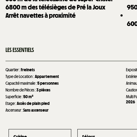
6800
m des télésièges de Pré la Joux
95
Arrêt navettes à proximité
60
LES ESSENTIELS
Quartier
:
Freinets
Exposi
Type de Location
:
Appartement
Extéri
Capacité maximale
:
5 personnes
Anima
Nombre de Pièces
:
3 pièces
Cautio
Superficie
:
50
m²
Multi P
2026
Etage
:
Accès de plain pied
Ascenseur
:
Sans ascenseur
Cuisine
Séjour