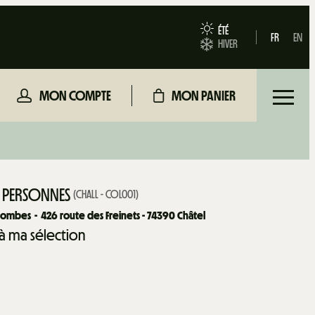
ÉTÉ
FR
EN
HIVER
MON COMPTE
MON PANIER
 5 PERSONNES
(
CHALL - COL001
)
olombes
426
route des Freinets - 74390 Châtel
 à ma sélection