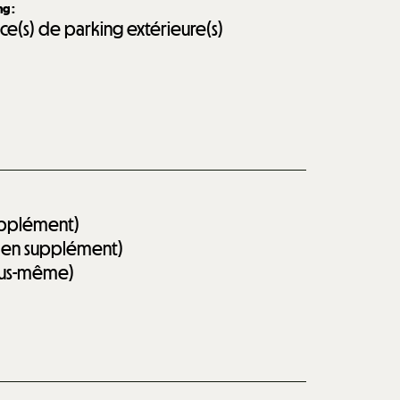
ing
:
ace(s) de parking extérieure(s)
supplément)
on en supplément)
vous-même)