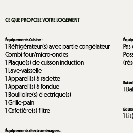
CE QUE PROPOSE VOTRE LOGEMENT
Équipements Cuisine
:
Équip
1
Réfrigérateur(s) avec partie congélateur
Pas
Combi four/micro-ondes
Pos
1
Plaque(s) de cuisson induction
(ré
1
Lave-vaisselle
1
Appareil(s) à raclette
Extér
1
Appareil(s) à fondue
1
Ba
1
Bouilloire(s) électrique(s)
1
Grille-pain
1
Cafetière(s) filtre
Équi
1
Li
Équipements électroménagers
: