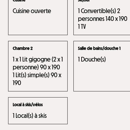
Cuisine ouverte
1
Convertible(s) 2
personnes 140 x 190
1
TV
Chambre 2
Salle de bains/douche 1
1
x 1 Lit gigogne (2 x 1
1
Douche(s)
personne) 90 x 190
1
Lit(s) simple(s) 90 x
190
Local à skis/vélos
1
Local(s) à skis