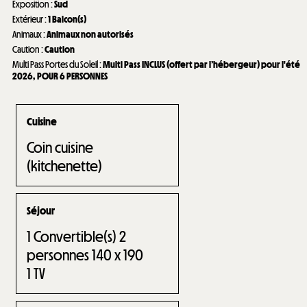
Exposition
:
Sud
Extérieur
:
1
Balcon(s)
Animaux
:
Animaux non autorisés
Caution
:
Caution
Multi Pass Portes du Soleil
:
Multi Pass INCLUS (offert par l’hébergeur) pour l'été
2026
POUR 6 PERSONNES
Cuisine
Coin cuisine
(kitchenette)
Séjour
1
Convertible(s) 2
personnes 140 x 190
1
TV