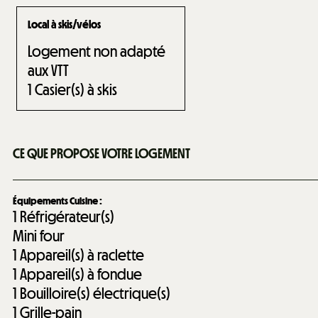
Local à skis/vélos
Logement non adapté
aux VTT
1
Casier(s) à skis
CE QUE PROPOSE VOTRE LOGEMENT
Équipements Cuisine
:
1
Réfrigérateur(s)
Mini four
1
Appareil(s) à raclette
1
Appareil(s) à fondue
1
Bouilloire(s) électrique(s)
1
Grille-pain