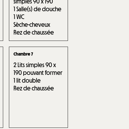
simples 90 x 190
1
Salle(s) de douche
1
WC
Sèche-cheveux
Rez de chaussée
Chambre 7
2
Lits simples 90 x
190 pouvant former
1 lit double
Rez de chaussée