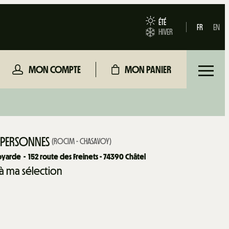
ÉTÉ
FR
EN
HIVER
MON COMPTE
MON PANIER
9 PERSONNES
(
ROCIM - CHASAVOY
)
voyarde
152
route des Freinets - 74390 Châtel
 à ma sélection