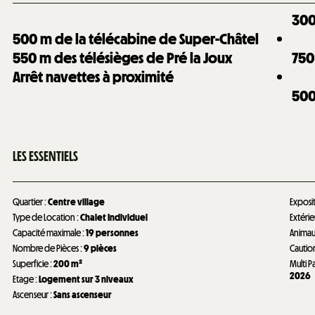
30
500
m de la télécabine de Super-Châtel
550
m des télésièges de Pré la Joux
750
Arrêt navettes à proximité
50
LES ESSENTIELS
Quartier
:
Centre village
Exposi
Type de Location
:
Chalet Individuel
Extéri
Capacité maximale
:
19 personnes
Anima
Nombre de Pièces
:
9 pièces
Cautio
Superficie
:
200
m²
Multi P
2026
Etage
:
Logement sur 3 niveaux
Ascenseur
:
Sans ascenseur