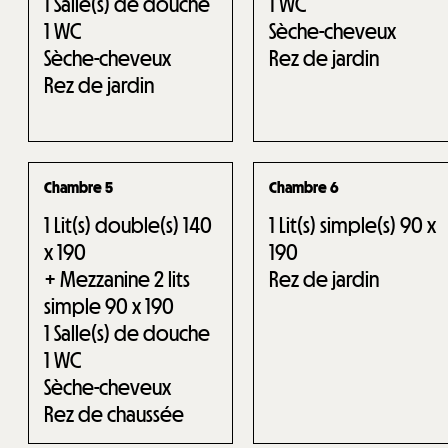
1
Salle(s) de douche
1
WC
1
WC
Sèche-cheveux
Sèche-cheveux
Rez de jardin
Rez de jardin
Chambre 5
Chambre 6
1
Lit(s) double(s) 140
1
Lit(s) simple(s) 90 x
x 190
190
+ Mezzanine 2 lits
Rez de jardin
simple 90 x 190
1
Salle(s) de douche
1
WC
Sèche-cheveux
Rez de chaussée