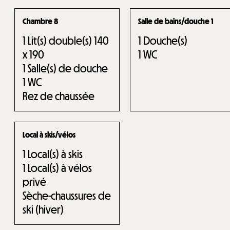
Chambre 8
Salle de bains/douche 1
1
Lit(s) double(s) 140
1
Douche(s)
x 190
1
WC
1
Salle(s) de douche
1
WC
Rez de chaussée
Local à skis/vélos
1
Local(s) à skis
1
Local(s) à vélos
privé
Sèche-chaussures de
ski (hiver)