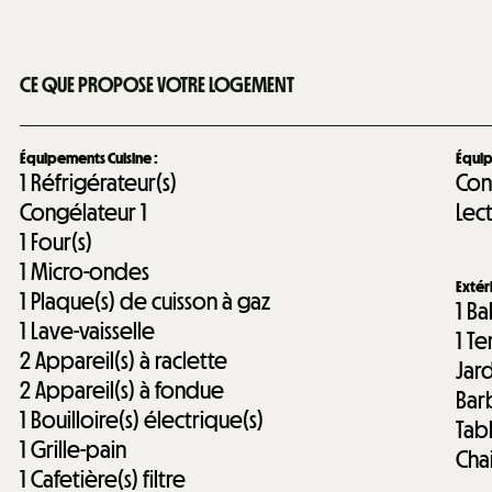
CE QUE PROPOSE VOTRE LOGEMENT
Équipements Cuisine
:
Équip
1
Réfrigérateur(s)
Con
Congélateur
1
Lec
1
Four(s)
1
Micro-ondes
Extér
1
Plaque(s) de cuisson à gaz
1
Ba
1
Lave-vaisselle
1
Te
2
Appareil(s) à raclette
Jar
2
Appareil(s) à fondue
Bar
1
Bouilloire(s) électrique(s)
Tab
1
Grille-pain
Cha
1
Cafetière(s) filtre