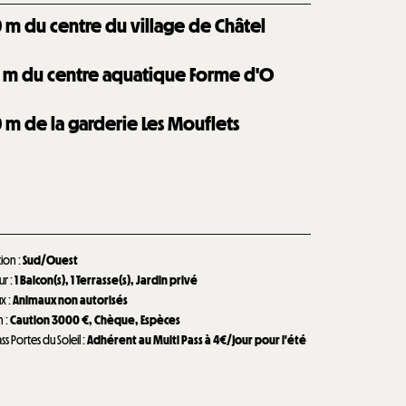
0
m du centre du village de Châtel
m du centre aquatique Forme d'O
0
m de la garderie Les Mouflets
tion
:
Sud/Ouest
eur
:
1
Balcon(s)
1
Terrasse(s)
Jardin privé
ux
:
Animaux non autorisés
n
:
Caution
3000 €
Chèque
Espèces
ass Portes du Soleil
:
Adhérent au Multi Pass à 4€/jour pour l'été