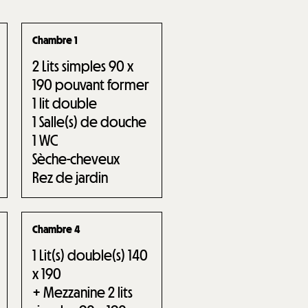
Chambre 1
2
Lits simples 90 x
190 pouvant former
1 lit double
1
Salle(s) de douche
1
WC
Sèche-cheveux
Rez de jardin
Chambre 4
1
Lit(s) double(s) 140
x 190
+ Mezzanine 2 lits