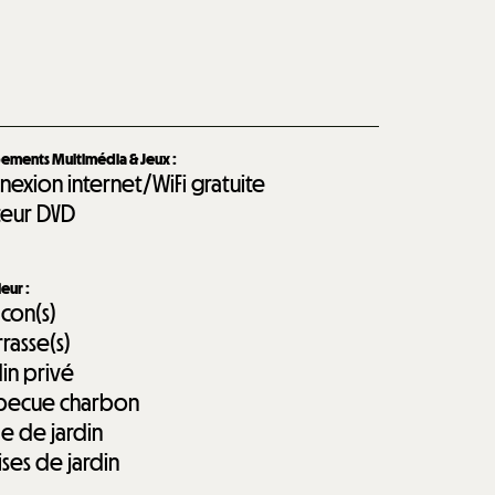
ements Multimédia & Jeux
:
nexion internet/WiFi gratuite
teur DVD
ieur
:
lcon(s)
rrasse(s)
din privé
becue charbon
le de jardin
ises de jardin