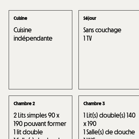
Cuisine
Séjour
Cuisine
Sans couchage
indépendante
1
TV
Chambre 2
Chambre 3
2
Lits simples 90 x
1
Lit(s) double(s) 140
190 pouvant former
x 190
1 lit double
1
Salle(s) de douche