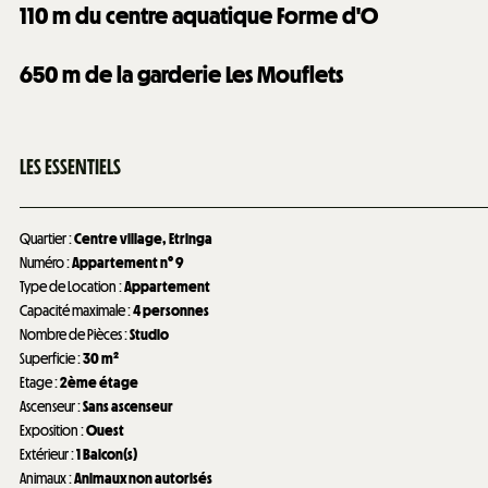
110
m du centre aquatique Forme d'O
650
m de la garderie Les Mouflets
LES ESSENTIELS
Quartier
:
Centre village
Etringa
Numéro
:
Appartement n°
9
Type de Location
:
Appartement
Capacité maximale
:
4 personnes
Nombre de Pièces
:
Studio
Superficie
:
30
m²
Etage
:
2ème étage
Ascenseur
:
Sans ascenseur
Exposition
:
Ouest
Extérieur
:
1
Balcon(s)
Animaux
:
Animaux non autorisés