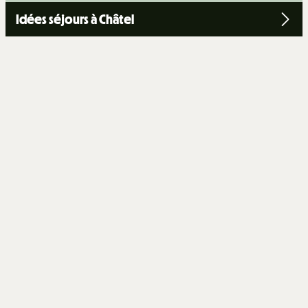
Idées séjours à Châtel
+
−
OpenStreetMap
Streets
Satellite
Leaflet
|
©
OpenStreetMap
STUDIO 4 PERSONNES