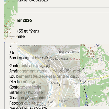
Avis écrit le 18/03/2026
Février 2026
Cyril
Entre 35 et 49 ans
En famille
Note :
4
/ 5
Bon logement bien situé
Conformité du descriptif
Aménagement intérieur (décoration, mobilier...)
Equipements (vaisselle et ustensiles de cuisine,
électroménager...)
Confort de la literie
Entretien / Propreté
Situation géographique
Rapport qualité-prix
Avis écrit le 17/02/2026