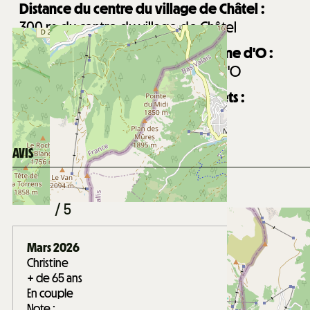
Distance du centre du village de Châtel :
300
m du centre du village de Châtel
Distance du centre aquatique Forme d'O :
110
m du centre aquatique Forme d'O
Distance de la garderie Les Mouflets :
650
m de la garderie Les Mouflets
AVIS
Note :
4,25
(
8
avis
)
/ 5
Mars 2026
Christine
+ de 65 ans
En couple
Note :