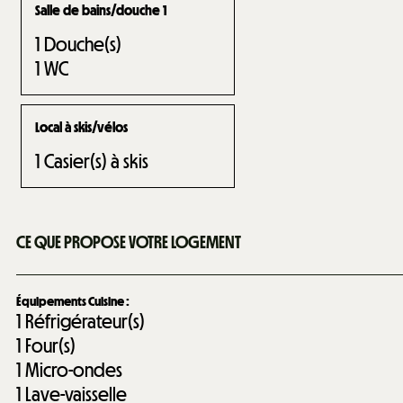
Salle de bains/douche 1
1
Douche(s)
1
WC
Local à skis/vélos
1
Casier(s) à skis
CE QUE PROPOSE VOTRE LOGEMENT
Équipements Cuisine
:
1
Réfrigérateur(s)
1
Four(s)
1
Micro-ondes
1
Lave-vaisselle