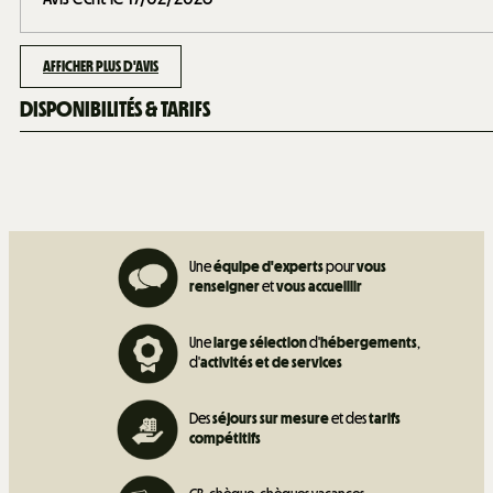
AFFICHER PLUS D'AVIS
DISPONIBILITÉS & TARIFS
Une
équipe d'experts
pour
vous
renseigner
et
vous accueillir
Une
large sélection
d'
hébergements
,
d'
activités et de
services
Des
séjours sur mesure
et des
tarifs
compétitifs