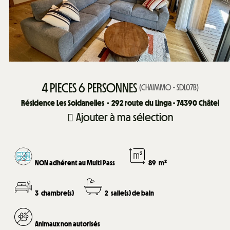
4 PIECES 6 PERSONNES
(
CHAIMMO - SDL07B
)
Résidence Les Soldanelles
292
route du Linga - 74390 Châtel
Ajouter à ma sélection
NON adhérent au Multi Pass
89
m²
3
chambre(s)
2
salle(s) de bain
Animaux non autorisés