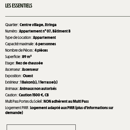
LES ESSENTIELS
Quartier
:
Centre village
Etringa
Numéro
:
Appartement n°
07
Bâtiment B
Type de Location
:
Appartement
Capacité maximale
:
6 personnes
Nombre de Pièces
:
4 pièces
Superficie
:
89
m²
Etage
:
Rez de chaussée
Ascenseur
:
Ascenseur
Exposition
:
Ouest
Extérieur
:
1
Balcon(s)
1
Terrasse(s)
Animaux
:
Animaux non autorisés
Caution
:
Caution
1500 €
CB
Multi Pass Portes du Soleil
:
NON adhérent au Multi Pass
Logement PMR
:
Logement adapté aux PMR (plus d'informations sur
demande)