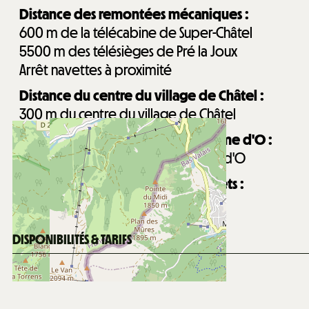
Distance des remontées mécaniques :
600
m de la télécabine de Super-Châtel
5500
m des télésièges de Pré la Joux
Arrêt navettes à proximité
Distance du centre du village de Châtel :
300
m du centre du village de Châtel
Distance du centre aquatique Forme d'O :
230
m du centre aquatique Forme d'O
Distance de la garderie Les Mouflets :
600
m de la garderie Les Mouflets
DISPONIBILITÉS & TARIFS