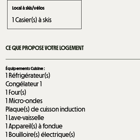
Local à skis/vélos
1
Casier(s) à skis
CE QUE PROPOSE VOTRE LOGEMENT
Équipements Cuisine
:
1
Réfrigérateur(s)
Congélateur
1
1
Four(s)
1
Micro-ondes
Plaque(s) de cuisson induction
1
Lave-vaisselle
1
Appareil(s) à fondue
1
Bouilloire(s) électrique(s)