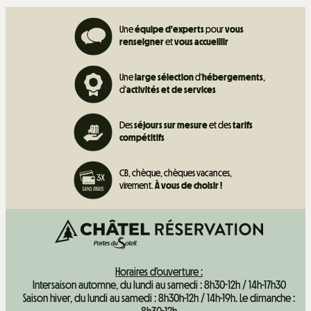
Une
équipe d'experts
pour
vous
renseigner
et
vous accueillir
Une
large sélection
d'
hébergements
,
d'
activités et de
services
Des
séjours sur mesure
et des
tarifs
compétitifs
CB, chèque, chèques vacances,
virement.
À vous de choisir !
Horaires d'ouverture :
Intersaison automne, du lundi au samedi : 8h30-12h / 14h-17h30
Saison hiver, du lundi au samedi : 8h30h-12h / 14h-19h. Le dimanche :