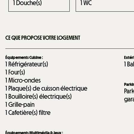
1
Douche(s)
1
WC
CE QUE PROPOSE VOTRE LOGEMENT
Équipements Cuisine
:
Extér
1
Réfrigérateur(s)
1
Ba
1
Four(s)
1
Micro-ondes
Park
1
Plaque(s) de cuisson électrique
Park
1
Bouilloire(s) électrique(s)
gar
1
Grille-pain
1
Cafetière(s) filtre
Équipements Multimédia & Jeux
: