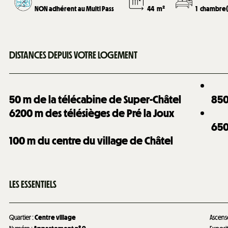
NON adhérent au Multi Pass
44
m²
1
chambre(
DISTANCES DEPUIS VOTRE LOGEMENT
50
m de la télécabine de Super-Châtel
85
6200
m des télésièges de Pré la Joux
65
100
m du centre du village de Châtel
LES ESSENTIELS
Quartier
:
Centre village
Ascens