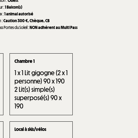
tion
:
Ouest
eur
:
1
Balcon(s)
ux
:
1 animal autorisé
n
:
Caution
300 €
Chèque
CB
ass Portes du Soleil
:
NON adhérent au Multi Pass
Chambre 1
1
x 1 Lit gigogne (2 x 1
personne) 90 x 190
2
Lit(s) simple(s)
superposé(s) 90 x
190
Local à skis/vélos