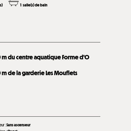
s)
1
salle(s) de bain
0
m du centre aquatique Forme d'O
0
m de la garderie Les Mouflets
eur
:
Sans ascenseur