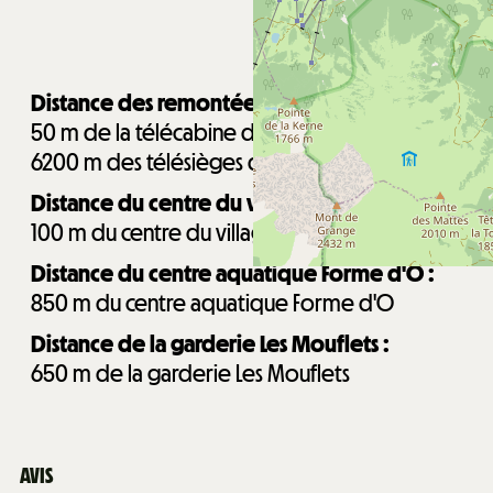
Distance des remontées mécaniques :
50
m de la télécabine de Super-Châtel
6200
m des télésièges de Pré la Joux
Distance du centre du village de Châtel :
100
m du centre du village de Châtel
Distance du centre aquatique Forme d'O :
850
m du centre aquatique Forme d'O
Distance de la garderie Les Mouflets :
650
m de la garderie Les Mouflets
AVIS