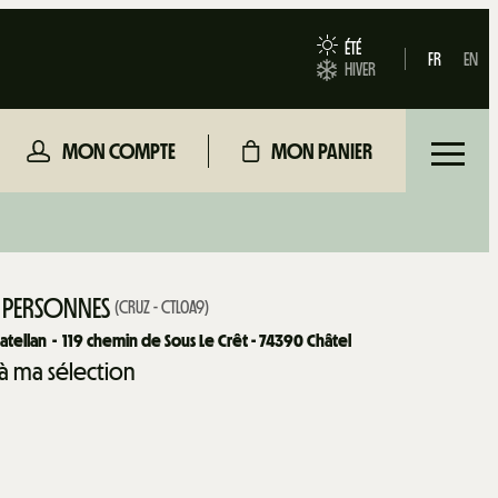
ÉTÉ
FR
EN
HIVER
MON COMPTE
MON PANIER
5 PERSONNES
(
CRUZ - CTL0A9
)
atellan
119
chemin de Sous Le Crêt - 74390 Châtel
 à ma sélection