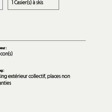
1
Casier(s) à skis
ieur
:
lcon(s)
ing
:
ing extérieur collectif, places non
anties