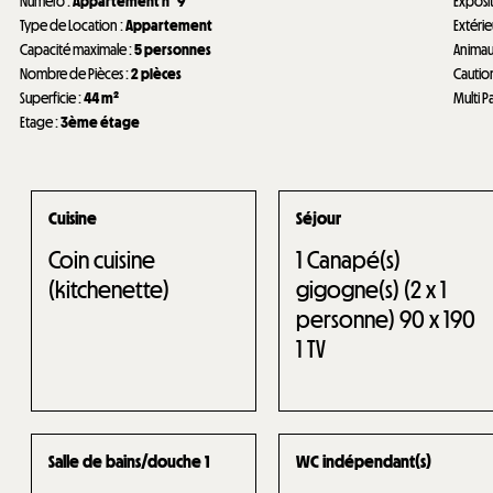
Numéro
:
Appartement n°
9
Exposi
Type de Location
:
Appartement
Extéri
Capacité maximale
:
5 personnes
Anima
Nombre de Pièces
:
2 pièces
Cautio
Superficie
:
44
m²
Multi P
Etage
:
3ème étage
Cuisine
Séjour
Coin cuisine
1
Canapé(s)
(kitchenette)
gigogne(s) (2 x 1
personne) 90 x 190
1
TV
Salle de bains/douche 1
WC indépendant(s)