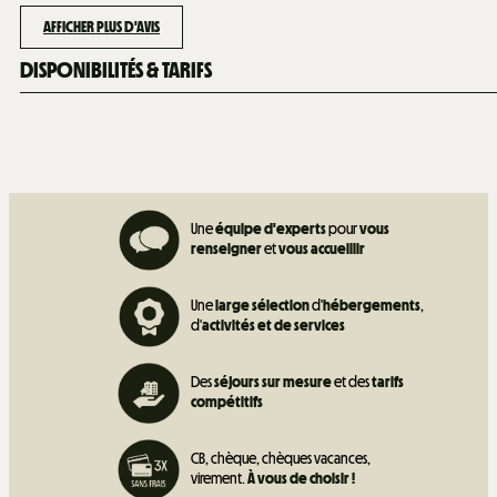
AFFICHER PLUS D'AVIS
DISPONIBILITÉS & TARIFS
Une
équipe d'experts
pour
vous
renseigner
et
vous accueillir
Une
large sélection
d'
hébergements
,
d'
activités et de
services
Des
séjours sur mesure
et des
tarifs
compétitifs
CB, chèque, chèques vacances,
virement.
À vous de choisir !