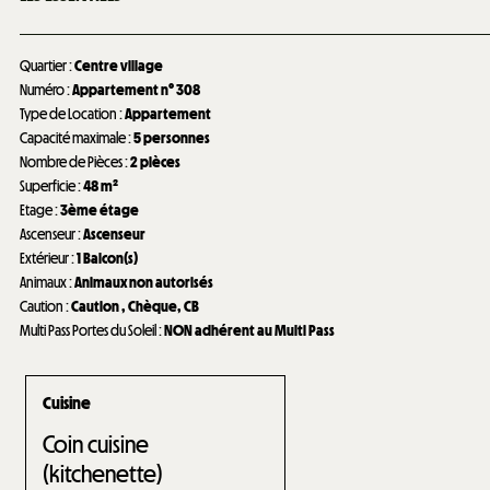
Quartier
:
Centre village
Numéro
:
Appartement n°
308
Type de Location
:
Appartement
Capacité maximale
:
5 personnes
Nombre de Pièces
:
2 pièces
Superficie
:
48
m²
Etage
:
3ème étage
Ascenseur
:
Ascenseur
Extérieur
:
1
Balcon(s)
Animaux
:
Animaux non autorisés
Caution
:
Caution
Chèque
CB
Multi Pass Portes du Soleil
:
NON adhérent au Multi Pass
Cuisine
Coin cuisine
(kitchenette)