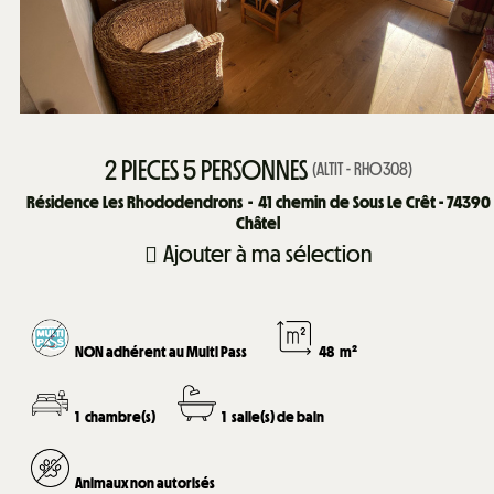
2 PIECES 5 PERSONNES
(
ALTIT - RHO308
)
Résidence Les Rhododendrons
41
chemin de Sous Le Crêt - 74390
Châtel
Ajouter à ma sélection
NON adhérent au Multi Pass
48
m²
1
chambre(s)
1
salle(s) de bain
Animaux non autorisés