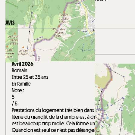
350
m de la garderie Les Mouflets
AVIS
Note :
4,44
(
9
avis
)
/ 5
Avril 2026
Romain
Entre 25 et 35 ans
En famille
Note :
5
/ 5
Prestations du logement très bien dans l'ensemble, la
literie du grand lit de la chambre est à changer car elle
est beaucoup trop molle. Cela forme un U au milieu.
Quand on est seul ce n'est pas dérangeant mais à deux