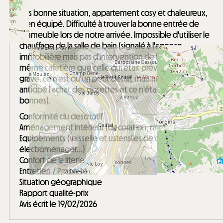
/ 5
Très bonne situation, appartement cosy et chaleureux,
bien équipé. Difficulté à trouver la bonne entrée de
l'immeuble lors de notre arrivée. Impossible d'utiliser le
chauffage de la salle de bain (signalé à l'agence
immobilière mais pas d'intervention de leur part). Pas la
même cafetière que celle qui était prévue (rien de
grave, ce n'est qu'un petit détail, mais nous avions
anticipé l'achat des dosettes et ce n'était pas les
bonnes).
Conformité du descriptif
Aménagement intérieur (décoration, mobilier...)
Equipements (vaisselle et ustensiles de cuisine,
électroménager...)
Confort de la literie
Entretien / Propreté
Situation géographique
Rapport qualité-prix
Avis écrit le 19/02/2026