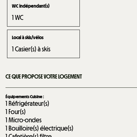
WC indépendant(s)
1
WC
Local à skis/vélos
1
Casier(s) à skis
CE QUE PROPOSE VOTRE LOGEMENT
Équipements Cuisine
:
1
Réfrigérateur(s)
1
Four(s)
1
Micro-ondes
1
Bouilloire(s) électrique(s)
1
Cafetière(s) filtre