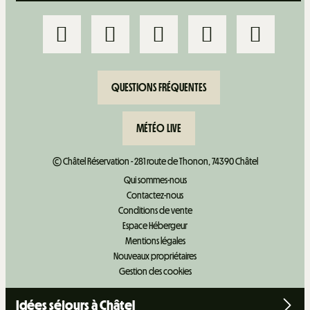
QUESTIONS FRÉQUENTES
MÉTÉO LIVE
© Châtel Réservation - 281 route de Thonon, 74390 Châtel
Qui sommes-nous
Contactez-nous
Conditions de vente
Espace Hébergeur
Mentions légales
+
−
Nouveaux propriétaires
Gestion des cookies
OpenStreetMap
Streets
Satellite
Leaflet
|
©
OpenStreetMap
Idées séjours à Châtel