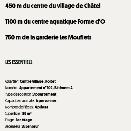
450
m du centre du village de Châtel
1100
m du centre aquatique Forme d'O
750
m de la garderie Les Mouflets
LES ESSENTIELS
Quartier
:
Centre village
Roitet
Numéro
:
Appartement n°
102
Bâtiment A
Type de Location
:
Appartement
Capacité maximale
:
6 personnes
Nombre de Pièces
:
4 pièces
Superficie
:
85
m²
Etage
:
1er étage
Ascenseur
:
Ascenseur