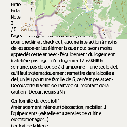
Entre 50 et 64 ans
En famille
Note :
3
/ 5
L'agence BO gère tout à distance, boite à clef, QR code
pour checkin et check out, aucune interaction à moins
de les appeler. Les éléments que nous avons moins
appréciés cette année: - l'équipement du logement
(cafetière pas digne d'un logement à +3KEUR la
semaine, pas de coupe à champagne) - une seule clef,
qu'il faut systématiquement remettre dans la boite à
clef, un jeu pour une famille de 5, ce n'est pas assez -
Découverte la veille de l'arrivée du montant de la
caution - Depart requis à 9h
Conformité du descriptif
Aménagement intérieur (décoration, mobilier...)
Equipements (vaisselle et ustensiles de cuisine,
électroménager...)
Confort de la literie