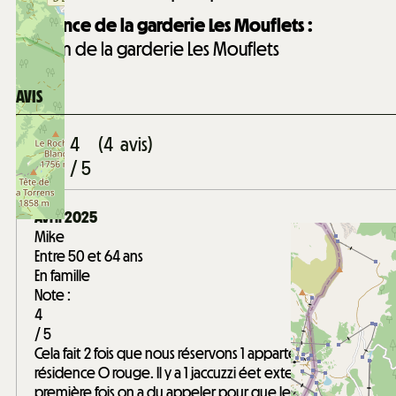
Distance de la garderie Les Mouflets :
750
m de la garderie Les Mouflets
AVIS
Note :
4
(
4
avis
)
/ 5
Avril 2025
Mike
Entre 50 et 64 ans
En famille
Note :
4
/ 5
Cela fait 2 fois que nous réservons 1 appartement à la
résidence O rouge. Il y a 1 jaccuzzi éet exterieur et la
première fois on a du appeler pour que le technicien