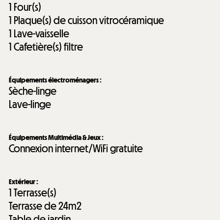
1
Four(s)
1
Plaque(s) de cuisson vitrocéramique
1
Lave-vaisselle
1
Cafetière(s) filtre
Équipements électroménagers
:
Sèche-linge
Lave-linge
Équipements Multimédia & Jeux
:
Connexion internet/WiFi gratuite
Extérieur
:
1
Terrasse(s)
Terrasse de
24m2
Table de jardin