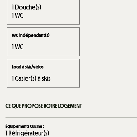
1
Douche(s)
1
WC
WC indépendant(s)
1
WC
Local à skis/vélos
1
Casier(s) à skis
CE QUE PROPOSE VOTRE LOGEMENT
Équipements Cuisine
:
1
Réfrigérateur(s)