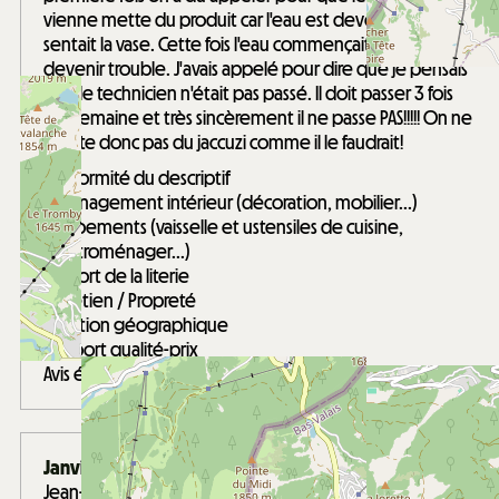
vienne mette du produit car l'eau est devenue verte et
sentait la vase. Cette fois l'eau commençait aussi à
devenir trouble. J'avais appelé pour dire que je pensais
que le technicien n'était pas passé. Il doit passer 3 fois
par semaine et très sincèrement il ne passe PAS!!!!! On ne
profite donc pas du jaccuzi comme il le faudrait!
Conformité du descriptif
Aménagement intérieur (décoration, mobilier...)
Equipements (vaisselle et ustensiles de cuisine,
électroménager...)
Confort de la literie
Entretien / Propreté
Situation géographique
Rapport qualité-prix
Avis écrit le 24/04/2025
Janvier 2025
Jean-Marc