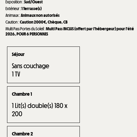
Exposition
:
Sud/Ouest
Extérieur
:
1
Terrasse(s)
Animaux
:
Animaux non autorisés
Caution
:
Caution
2000€
Chèque
CB
Multi Pass Portes du Soleil
:
Multi Pass INCLUS (offert par l’hébergeur) pour l'été
2026
POUR 6 PERSONNES
Séjour
Sans couchage
1
TV
Chambre 1
1
Lit(s) double(s) 180 x
200
Chambre 2