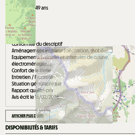
Barosi
Entre 35 et 49 ans
Entre amis
Note :
4
/ 5
Conformité du descriptif
Aménagement intérieur (décoration, mobilier...)
Equipements (vaisselle et ustensiles de cuisine,
électroménager...)
Confort de la literie
Entretien / Propreté
Situation géographique
Rapport qualité-prix
Avis écrit le 16/02/2026
AFFICHER PLUS D'AVIS
DISPONIBILITÉS & TARIFS