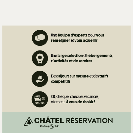
Une
équipe d'experts
pour
vous
renseigner
et
vous accueillir
Une
large sélection
d'
hébergements
,
d'
activités et de
services
Des
séjours sur mesure
et des
tarifs
compétitifs
CB, chèque, chèques vacances,
virement.
À vous de choisir !