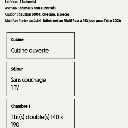
Extérieur
:
1
Balcon(s)
Animaux
:
Animaux non autorisés
Caution
:
Caution
500€
Chèque
Espèces
Multi Pass Portes du Soleil
:
Adhérent au Multi Pass à 4€/jour pour l'été 2026
Cuisine
Cuisine ouverte
Séjour
Sans couchage
1
TV
Chambre 1
1
Lit(s) double(s) 140 x
190