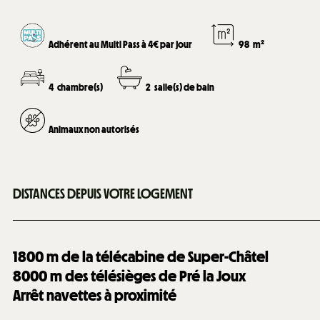
Adhérent au Multi Pass à 4€ par jour
98
m²
4
chambre(s)
2
salle(s) de bain
Animaux non autorisés
DISTANCES DEPUIS VOTRE LOGEMENT
1800
m de la télécabine de Super-Châtel
8000
m des télésièges de Pré la Joux
Arrêt navettes à proximité