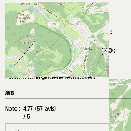
1800
m de la télécabine de Super-Châtel
8000
m des télésièges de Pré la Joux
Arrêt navettes à proximité
Distance du centre du village de Châtel :
1500
m du centre du village de Châtel
Distance du centre aquatique Forme d'O :
2100
m du centre aquatique Forme d'O
Distance de la garderie Les Mouflets :
1500
m de la garderie Les Mouflets
AVIS
Note :
4,77
(
57
avis
)
/ 5