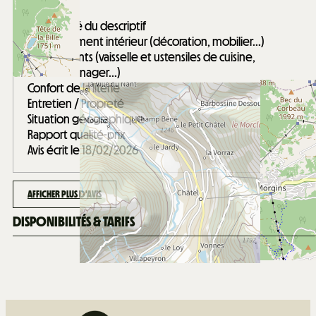
/ 5
Conformité du descriptif
Aménagement intérieur (décoration, mobilier...)
Equipements (vaisselle et ustensiles de cuisine,
électroménager...)
Confort de la literie
Entretien / Propreté
Situation géographique
Rapport qualité-prix
Avis écrit le 18/02/2026
AFFICHER PLUS D'AVIS
DISPONIBILITÉS & TARIFS