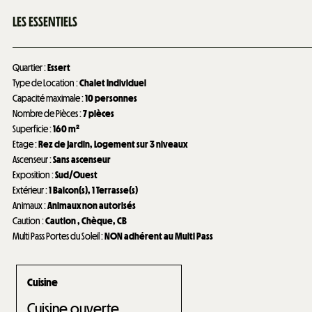
LES ESSENTIELS
Quartier
:
Essert
Type de Location
:
Chalet Individuel
Capacité maximale
:
10 personnes
Nombre de Pièces
:
7 pièces
Superficie
:
160
m²
Etage
:
Rez de jardin
Logement sur 3 niveaux
Ascenseur
:
Sans ascenseur
Exposition
:
Sud/Ouest
Extérieur
:
1
Balcon(s)
1
Terrasse(s)
Animaux
:
Animaux non autorisés
Caution
:
Caution
Chèque
CB
Multi Pass Portes du Soleil
:
NON adhérent au Multi Pass
Cuisine
Cuisine ouverte