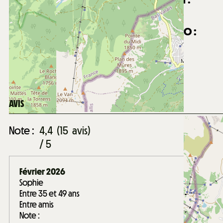
1400
m du centre du village de Châtel
Distance du centre aquatique Forme d'O :
1400
m du centre aquatique Forme d'O
Distance de la garderie Les Mouflets :
1800
m de la garderie Les Mouflets
AVIS
Note :
4,4
(
15
avis
)
/ 5
Février 2026
Sophie
Entre 35 et 49 ans
Entre amis
Note :