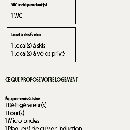
WC indépendant(s)
1
WC
Local à skis/vélos
1
Local(s) à skis
1
Local(s) à vélos privé
CE QUE PROPOSE VOTRE LOGEMENT
Équipements Cuisine
:
1
Réfrigérateur(s)
1
Four(s)
1
Micro-ondes
1
Plaque(s) de cuisson induction