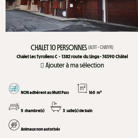
CHALET 10 PERSONNES
(
ALTIT - CHATYR
)
Chalet Les Tyroliens C
1382
route du Linga - 74390 Châtel
Ajouter à ma sélection
NON adhérent au Multi Pass
160
m²
5
chambre(s)
3
salle(s) de bain
Animaux non autorisés