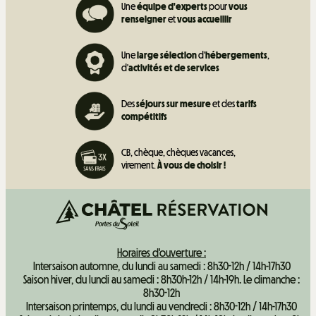
Une
équipe d'experts
pour
vous
renseigner
et
vous accueillir
Une
large sélection
d'
hébergements
,
d'
activités et de
services
Des
séjours sur mesure
et des
tarifs
compétitifs
CB, chèque, chèques vacances,
virement.
À vous de choisir !
Horaires d'ouverture :
Intersaison automne, du lundi au samedi : 8h30-12h / 14h-17h30
Saison hiver, du lundi au samedi : 8h30h-12h / 14h-19h. Le dimanche :
8h30-12h
Intersaison printemps, du lundi au vendredi : 8h30-12h / 14h-17h30