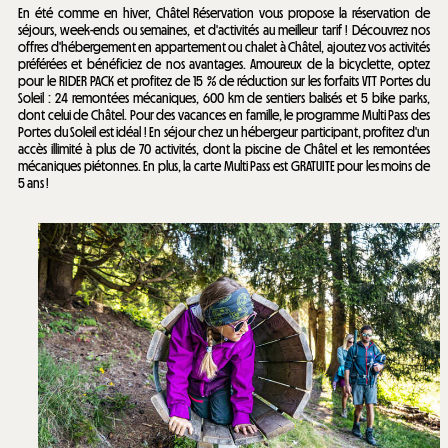
En été comme en hiver, Châtel Réservation vous propose la réservation de
séjours, week-ends ou semaines, et d'activités au meilleur tarif ! Découvrez nos
offres d'hébergement en appartement ou chalet à Châtel, ajoutez vos activités
préférées et bénéficiez de nos avantages. Amoureux de la bicyclette, optez
pour le RIDER PACK et profitez de 15 % de réduction sur les forfaits VTT Portes du
Soleil : 24 remontées mécaniques, 600 km de sentiers balisés et 5 bike parks,
dont celui de Châtel. Pour des vacances en famille, le programme Multi Pass des
Portes du Soleil est idéal ! En séjour chez un hébergeur participant, profitez d'un
accès illimité à plus de 70 activités, dont la piscine de Châtel et les remontées
mécaniques piétonnes. En plus, la carte Multi Pass est GRATUITE pour les moins de
5 ans !