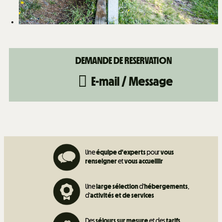
E-mail / Message
Une
équipe d'experts
pour
vous
renseigner
et
vous accueillir
Une
large sélection
d'
hébergements
,
d'
activités et de
services
Des
séjours sur mesure
et des
tarifs