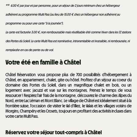
** 4.00 € par jour et par personne, pour un séjour de 2 jours minimum chez un hébergeur
adhérent au programme Multi Pass (au lieu de 15.00 € chez un hébergeur non adhérent au
programme ou pour une carte "à la journée").
La carte est facturée 3.00 €, non remboursable mais réutilisable été comme hiver dans les 12 stations
des Portes du Soleil. La carte Multi Pass est nominative, intransmissible et incessible, ni remboursée, ni
remplacée en cas de perte ou de vol
.
Votre été en famille à Châtel
Châtel Réservation vous propose plus de 700 possibilités d'hébergement à
Châtel, en appartement, chalet, gite ou hôtel. Profitez d'un séjour au coeur du
domaine des Portes du Soleil, dans un magnifique chalet en bois, ou un
logement avec jacuzzi et vue sur les montagnes. Prenez le temps de vous
ressourcer ! Respirez l'air frais de la montagne, découvrez le charme des Alpes du
Nord, entre Lac Léman et Mont Blanc. Le village de Châtel est idéalement situé à la
frontière suisse, l'occasion de visiter le Val d'Illiez, le Valais et les villages voisins de
Morgins, Champéry et les Crosets, toujours en profitant des activités incluses dans
votre carte Multi Pass.
Réservez votre séjour tout-compris à Châtel