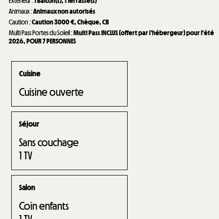
Extérieur
:
1
Balcon(s)
1
Terrasse(s)
Animaux
:
Animaux non autorisés
Caution
:
Caution
3000 €
Chèque
CB
Multi Pass Portes du Soleil
:
Multi Pass INCLUS (offert par l’hébergeur) pour l'été
2026
POUR 7 PERSONNES
Cuisine
Cuisine ouverte
Séjour
Sans couchage
1
TV
Salon
Coin enfants