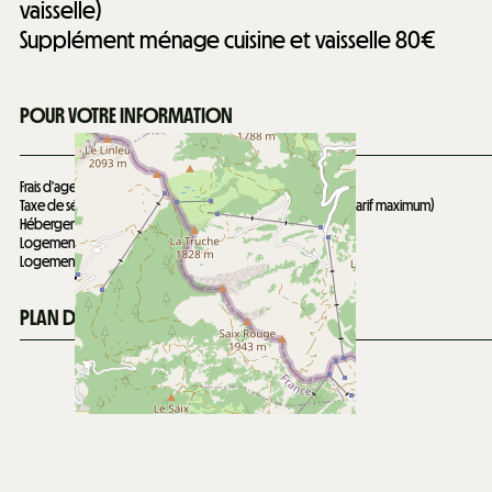
vaisselle)
Supplément ménage cuisine et vaisselle
80€
POUR VOTRE INFORMATION
Frais d'agence
65€
Taxe de séjour à régler sur place : 4.90€ /jour /pers +18 ans (tarif maximum)
Hébergement non classé
Logement non adapté aux PMR
Logement non fumeur
PLAN DE LA STATION