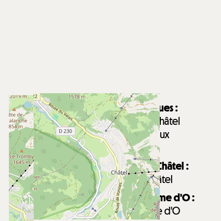
Distance des remontées mécaniques :
850
m de la télécabine de Super-Châtel
6900
m des télésièges de Pré la Joux
Arrêt navettes à proximité
Distance du centre du village de Châtel :
1000
m du centre du village de Châtel
Distance du centre aquatique Forme d'O :
1500
m du centre aquatique Forme d'O