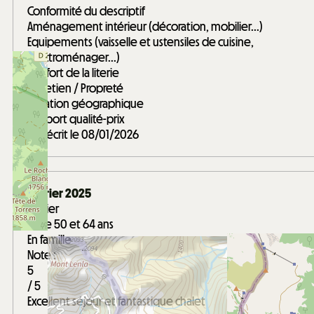
Conformité du descriptif
Aménagement intérieur (décoration, mobilier...)
Equipements (vaisselle et ustensiles de cuisine,
électroménager...)
Confort de la literie
Entretien / Propreté
Situation géographique
Rapport qualité-prix
Avis écrit le 08/01/2026
Février 2025
Olivier
Entre 50 et 64 ans
En famille
Note :
5
/ 5
Excellent séjour et fantastique chalet