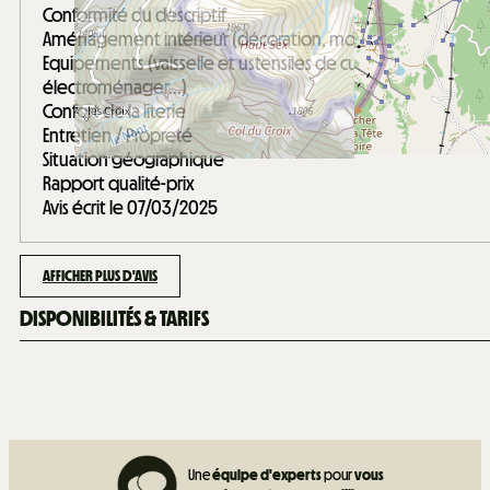
Conformité du descriptif
Aménagement intérieur (décoration, mobilier...)
Equipements (vaisselle et ustensiles de cuisine,
électroménager...)
Confort de la literie
Entretien / Propreté
Situation géographique
Rapport qualité-prix
Avis écrit le 07/03/2025
AFFICHER PLUS D'AVIS
DISPONIBILITÉS & TARIFS
Une
équipe d'experts
pour
vous