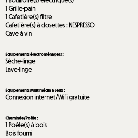
1
Bouilloire(s) électrique(s)
1
Grille-pain
1
Cafetière(s) filtre
Cafetière(s) à dosettes :
NESPRESSO
Cave à vin
Équipements électroménagers
:
Sèche-linge
Lave-linge
Équipements Multimédia & Jeux
:
Connexion internet/WiFi gratuite
Cheminée/Poêle
:
1
Poêle(s) à bois
Bois fourni