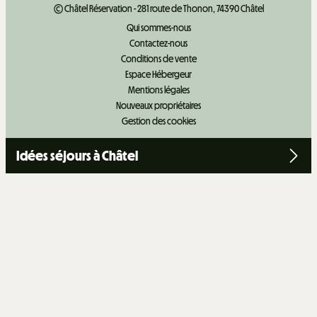
© Châtel Réservation - 281 route de Thonon, 74390 Châtel
Qui sommes-nous
Contactez-nous
Conditions de vente
Espace Hébergeur
Mentions légales
Nouveaux propriétaires
Gestion des cookies
Idées séjours à Châtel
+
−
OpenStreetMap
Streets
Satellite
Leaflet
|
©
OpenStreetMap