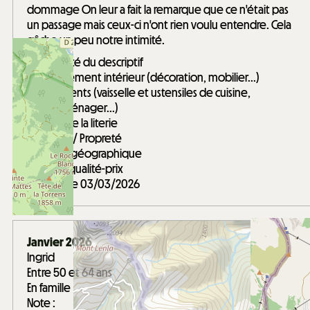
dommage On leur a fait la remarque que ce n'était pas
un passage mais ceux-ci n'ont rien voulu entendre. Cela
gâche un peu notre intimité.
Conformité du descriptif
Aménagement intérieur (décoration, mobilier...)
Equipements (vaisselle et ustensiles de cuisine,
électroménager...)
Confort de la literie
Entretien / Propreté
Situation géographique
Rapport qualité-prix
Avis écrit le 03/03/2026
Janvier 2026
Ingrid
Entre 50 et 64 ans
En famille
Note :