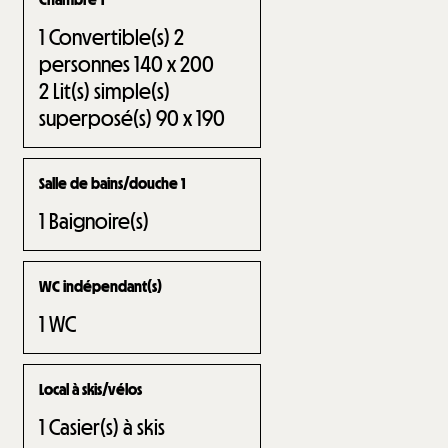
1
Convertible(s) 2
personnes 140 x 200
2
Lit(s) simple(s)
superposé(s) 90 x 190
Salle de bains/douche 1
1
Baignoire(s)
WC indépendant(s)
1
WC
Local à skis/vélos
1
Casier(s) à skis