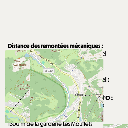
Distance des remontées mécaniques :
1600
m de la télécabine de Super-Châtel
7100
m des télésièges de Pré la Joux
Arrêt navettes à proximité
Distance du centre du village de Châtel :
1400
m du centre du village de Châtel
Distance du centre aquatique Forme d'O :
1900
m du centre aquatique Forme d'O
Distance de la garderie Les Mouflets :
1300
m de la garderie Les Mouflets