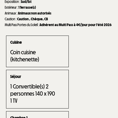
Exposition
:
Sud/Est
Extérieur
:
1
Terrasse(s)
Animaux
:
Animaux non autorisés
Caution
:
Caution
Chèque
CB
Multi Pass Portes du Soleil
:
Adhérent au Multi Pass à 4€/jour pour l'été 2026
Cuisine
Coin cuisine
(kitchenette)
Séjour
1
Convertible(s) 2
personnes 140 x 190
1
TV
Chambre 1