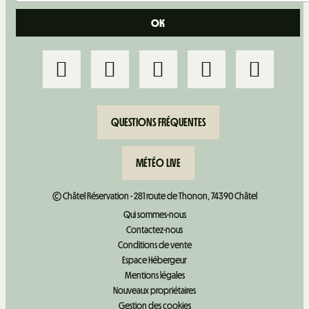
QUESTIONS FRÉQUENTES
MÉTÉO LIVE
© Châtel Réservation - 281 route de Thonon, 74390 Châtel
+
−
Qui sommes-nous
Contactez-nous
OpenStreetMap
Streets
Satellite
Conditions de vente
Leaflet
|
©
OpenStreetMap
Espace Hébergeur
2 PIECES 6 PERSONNES
Mentions légales
Nouveaux propriétaires
Gestion des cookies