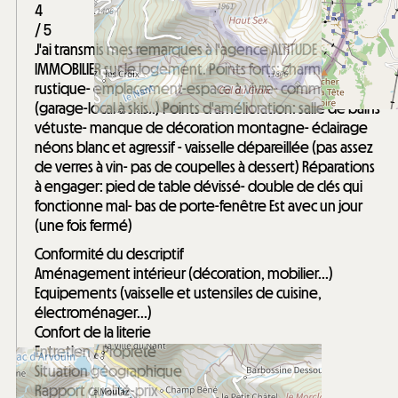
4
/ 5
J'ai transmis mes remarques à l'agence ALTITUDE
IMMOBILIER sur le logement. Points forts: charme
rustique- emplacement-espace à vivre- commodités
(garage-local à skis..) Points d'amélioration: salle de bains
vétuste- manque de décoration montagne- éclairage
néons blanc et agressif - vaisselle dépareillée (pas assez
de verres à vin- pas de coupelles à dessert) Réparations
à engager: pied de table dévissé- double de clés qui
fonctionne mal- bas de porte-fenêtre Est avec un jour
(une fois fermé)
Conformité du descriptif
Aménagement intérieur (décoration, mobilier...)
Equipements (vaisselle et ustensiles de cuisine,
électroménager...)
Confort de la literie
Entretien / Propreté
Situation géographique
Rapport qualité-prix