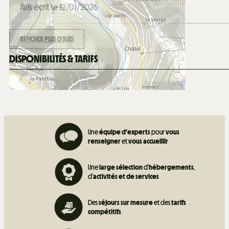
Avis écrit le 12/01/2026
AFFICHER PLUS D'AVIS
DISPONIBILITÉS & TARIFS
Une
équipe d'experts
pour
vous
renseigner
et
vous accueillir
Une
large sélection
d'
hébergements
,
d'
activités et de
services
Des
séjours sur mesure
et des
tarifs
compétitifs