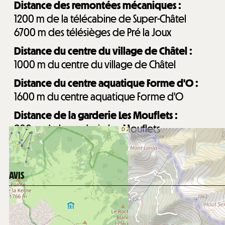
Distance des remontées mécaniques :
1200
m de la télécabine de Super-Châtel
6700
m des télésièges de Pré la Joux
Distance du centre du village de Châtel :
1000
m du centre du village de Châtel
Distance du centre aquatique Forme d'O :
1600
m du centre aquatique Forme d'O
Distance de la garderie Les Mouflets :
900
m de la garderie Les Mouflets
AVIS
Note :
4,33
(
6
avis
)
/ 5