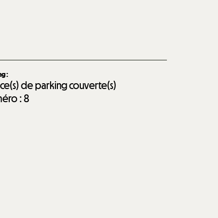
ing
:
ace(s) de parking couverte(s)
éro :
8