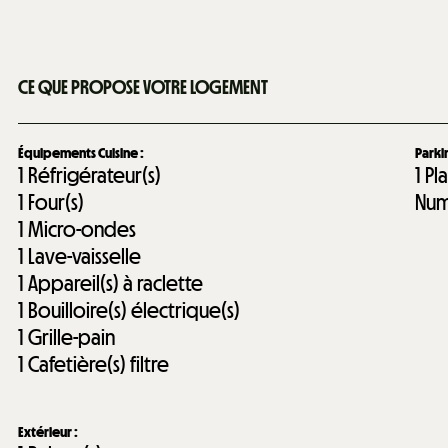
CE QUE PROPOSE VOTRE LOGEMENT
Équipements Cuisine
:
Park
1
Réfrigérateur(s)
1
Pl
1
Four(s)
Num
1
Micro-ondes
1
Lave-vaisselle
1
Appareil(s) à raclette
1
Bouilloire(s) électrique(s)
1
Grille-pain
1
Cafetière(s) filtre
Extérieur
: