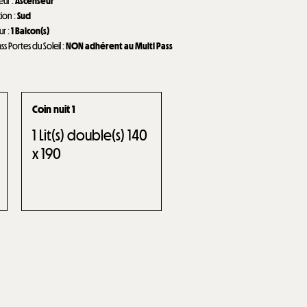
eur
:
Ascenseur
tion
:
Sud
eur
:
1
Balcon(s)
ass Portes du Soleil
:
NON adhérent au Multi Pass
Coin nuit 1
1
Lit(s) double(s) 140
x 190