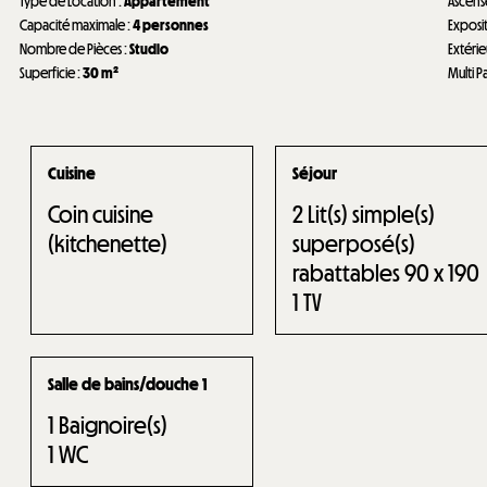
Type de Location
:
Appartement
Ascens
Capacité maximale
:
4 personnes
Exposi
Nombre de Pièces
:
Studio
Extéri
Superficie
:
30
m²
Multi P
Cuisine
Séjour
Coin cuisine
2
Lit(s) simple(s)
(kitchenette)
superposé(s)
rabattables 90 x 190
1
TV
Salle de bains/douche 1
1
Baignoire(s)
1
WC