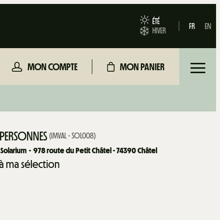
ÉTÉ
FR
EN
HIVER
MON COMPTE
MON PANIER
 PERSONNES
(
IMVAL - SOL008
)
 Solarium
978
route du Petit Châtel - 74390 Châtel
 à ma sélection