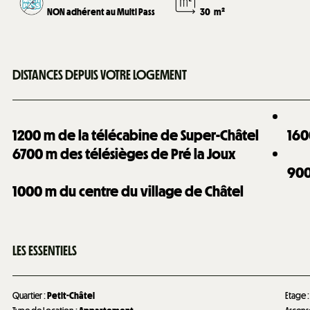
NON adhérent au Multi Pass
30
m²
DISTANCES DEPUIS VOTRE LOGEMENT
1200
m de la télécabine de Super-Châtel
160
6700
m des télésièges de Pré la Joux
90
1000
m du centre du village de Châtel
LES ESSENTIELS
Quartier
:
Petit-Châtel
Etage
: