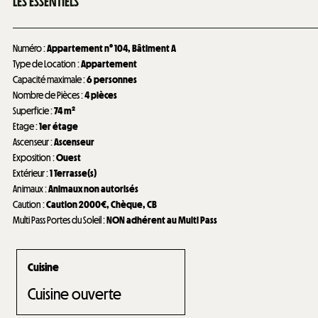
LES ESSENTIELS
Numéro
:
Appartement n°
104
Bâtiment A
Type de Location
:
Appartement
Capacité maximale
:
6 personnes
Nombre de Pièces
:
4 pièces
Superficie
:
74
m²
Etage
:
1er étage
Ascenseur
:
Ascenseur
Exposition
:
Ouest
Extérieur
:
1
Terrasse(s)
Animaux
:
Animaux non autorisés
Caution
:
Caution
2000€
Chèque
CB
Multi Pass Portes du Soleil
:
NON adhérent au Multi Pass
Cuisine
Cuisine ouverte