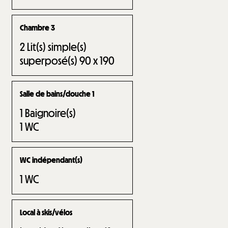
Chambre 3
2
Lit(s) simple(s)
superposé(s) 90 x 190
Salle de bains/douche 1
1
Baignoire(s)
1
WC
WC indépendant(s)
1
WC
Local à skis/vélos