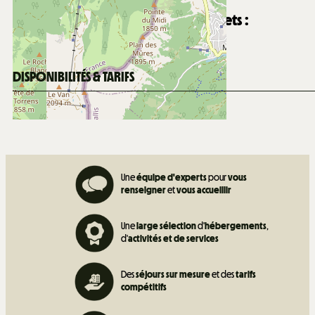
Distance de la garderie Les Mouflets :
850
m de la garderie Les Mouflets
DISPONIBILITÉS & TARIFS
Une
équipe d'experts
pour
vous
renseigner
et
vous accueillir
Une
large sélection
d'
hébergements
,
d'
activités et de
services
Des
séjours sur mesure
et des
tarifs
compétitifs