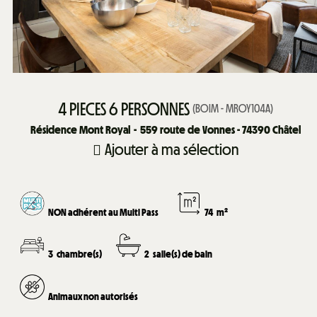
4 PIECES 6 PERSONNES
(
BOIM - MROY104A
)
Résidence Mont Royal
559
route de Vonnes - 74390 Châtel
Ajouter à ma sélection
NON adhérent au Multi Pass
74
m²
3
chambre(s)
2
salle(s) de bain
Animaux non autorisés