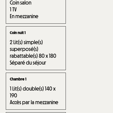
Coin salon
1
TV
En mezzanine
Coin nuit 1
2
Lit(s) simple(s)
superposé(s)
rabattable(s) 80 x 180
Séparé du séjour
Chambre 1
1
Lit(s) double(s) 140 x
190
Accès par la mezzanine