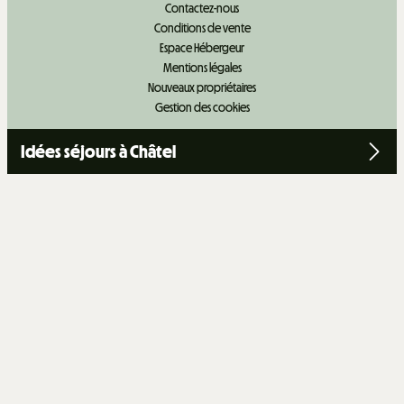
Contactez-nous
Conditions de vente
Espace Hébergeur
Mentions légales
+
−
Nouveaux propriétaires
Gestion des cookies
OpenStreetMap
Streets
Satellite
Leaflet
|
©
OpenStreetMap
Idées séjours à Châtel
3 PIECES MEZZANINE 6 PERSONNES