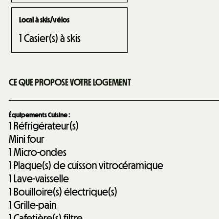
Local à skis/vélos
1
Casier(s) à skis
CE QUE PROPOSE VOTRE LOGEMENT
Équipements Cuisine
:
1
Réfrigérateur(s)
Mini four
1
Micro-ondes
1
Plaque(s) de cuisson vitrocéramique
1
Lave-vaisselle
1
Bouilloire(s) électrique(s)
1
Grille-pain
1
Cafetière(s) filtre