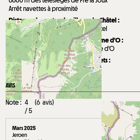
6600
m des télésièges de Pré la Joux
Arrêt navettes à proximité
Distance du centre du village de Châtel :
800
m du centre du village de Châtel
Distance du centre aquatique Forme d'O :
1000
m du centre aquatique Forme d'O
Distance de la garderie Les Mouflets :
1000
m de la garderie Les Mouflets
AVIS
Note :
4
(
6
avis
)
/ 5
Mars 2025
Jeroen