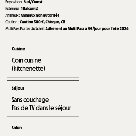
Exposition
:
Sud/Ouest
Extérieur
:
1
Balcon(s)
Animaux
:
Animaux non autorisés
Caution
:
Caution
300 €
Chèque
CB
Multi Pass Portes du Soleil
:
Adhérent au Multi Pass à 4€/jour pour l'été 2026
Cuisine
Coin cuisine
(kitchenette)
Séjour
Sans couchage
Pas de TV dans le séjour
Salon