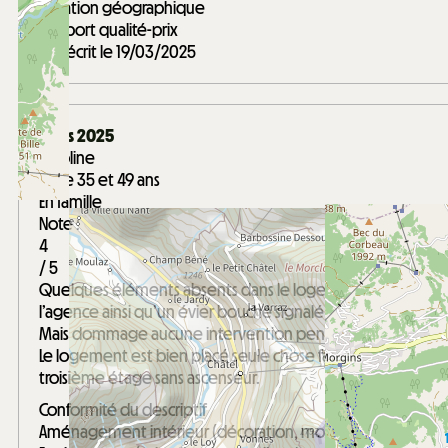
Situation géographique
Rapport qualité-prix
Avis écrit le 19/03/2025
Mars 2025
Caroline
Entre 35 et 49 ans
En famille
Note :
4
/ 5
Quelques éléments absents dans le logement signalé à
l’agence ainsi qu’un évier bouché signalé à l’agence.
Mais dommage aucune intervention pendant le séjour.
Le logement est bien placé seule chose faire attention,
troisième étage sans ascenseur.
Conformité du descriptif
Aménagement intérieur (décoration, mobilier...)