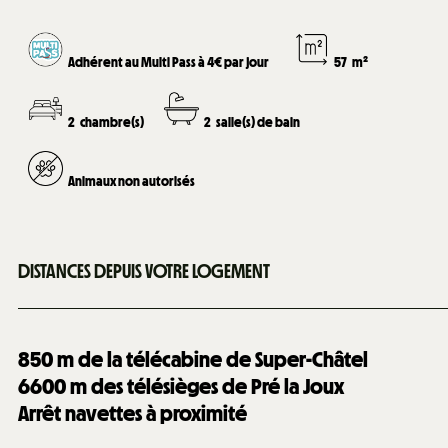
Adhérent au Multi Pass à 4€ par jour
57
m²
2
chambre(s)
2
salle(s) de bain
Animaux non autorisés
DISTANCES DEPUIS VOTRE LOGEMENT
850
m de la télécabine de Super-Châtel
6600
m des télésièges de Pré la Joux
Arrêt navettes à proximité