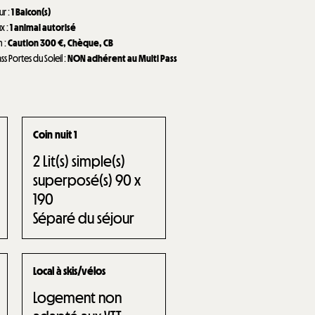
eur
:
1
Balcon(s)
ux
:
1 animal autorisé
n
:
Caution
300 €
Chèque
CB
ass Portes du Soleil
:
NON adhérent au Multi Pass
Coin nuit 1
2
Lit(s) simple(s)
superposé(s) 90 x
190
Séparé du séjour
Local à skis/vélos
Logement non