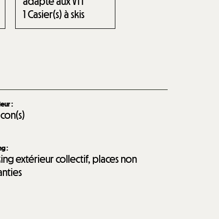
adapté aux VTT
1
Casier(s) à skis
ieur
:
lcon(s)
ing
:
ing extérieur collectif, places non
anties