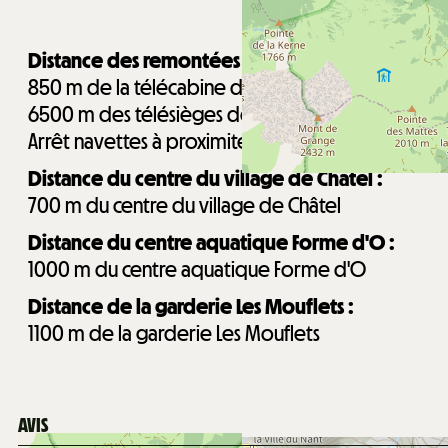
Distance des remontées mécaniques :
850
m de la télécabine de Super-Châtel
6500
m des télésièges de Pré la Joux
Arrêt navettes à proximité
Distance du centre du village de Châtel :
700
m du centre du village de Châtel
Distance du centre aquatique Forme d'O :
1000
m du centre aquatique Forme d'O
Distance de la garderie Les Mouflets :
1100
m de la garderie Les Mouflets
AVIS