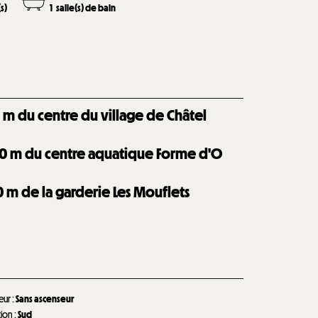
s)
1
salle(s) de bain
0
m du centre du village de Châtel
0
m du centre aquatique Forme d'O
0
m de la garderie Les Mouflets
eur
:
Sans ascenseur
tion
:
Sud