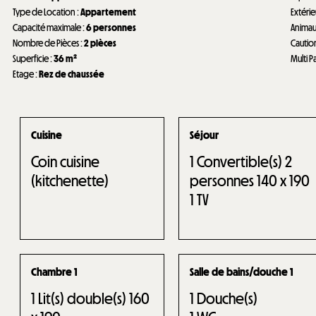
Type de Location
:
Appartement
Extéri
Capacité maximale
:
6 personnes
Anima
Nombre de Pièces
:
2 pièces
Cautio
Superficie
:
36
m²
Multi P
Etage
:
Rez de chaussée
Cuisine
Séjour
Coin cuisine
1
Convertible(s) 2
(kitchenette)
personnes 140 x 190
1
TV
Chambre 1
Salle de bains/douche 1
1
Lit(s) double(s) 160
1
Douche(s)