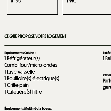
x 190
1
WC
CE QUE PROPOSE VOTRE LOGEMENT
Équipements Cuisine
:
Extér
1
Réfrigérateur(s)
1
Ba
Combi four/micro-ondes
1
Lave-vaisselle
Park
1
Bouilloire(s) électrique(s)
Park
1
Grille-pain
gar
1
Cafetière(s) filtre
Équipements Multimédia & Jeux
: