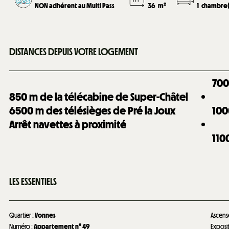
NON adhérent au Multi Pass
36
m²
1
chambre(
DISTANCES DEPUIS VOTRE LOGEMENT
70
850
m de la télécabine de Super-Châtel
6500
m des télésièges de Pré la Joux
100
Arrêt navettes à proximité
110
LES ESSENTIELS
Quartier
:
Vonnes
Ascens
Numéro
:
Appartement n°
49
Exposi