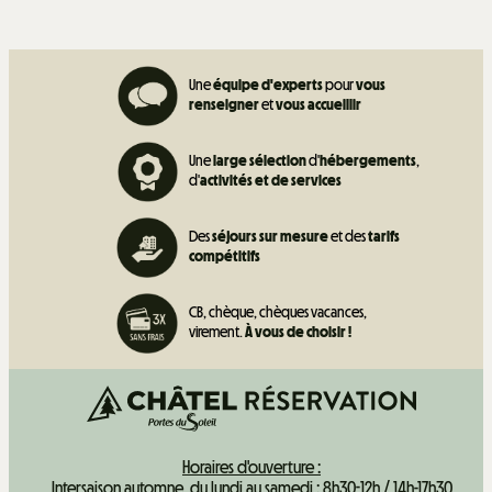
Une
équipe d'experts
pour
vous
renseigner
et
vous accueillir
Une
large sélection
d'
hébergements
,
d'
activités et de
services
Des
séjours sur mesure
et des
tarifs
compétitifs
CB, chèque, chèques vacances,
virement.
À vous de choisir !
Horaires d'ouverture :
Intersaison automne, du lundi au samedi : 8h30-12h / 14h-17h30