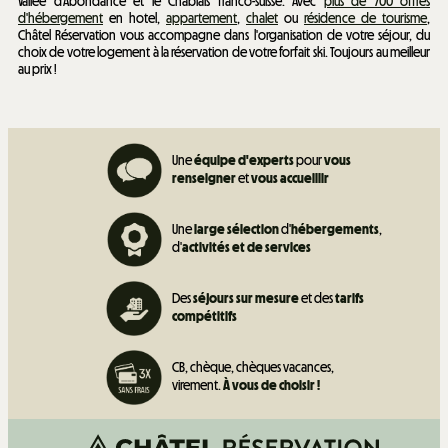
Vallée d'Abondance et le Chablais franco-suisse. Avec
plus de 700 offres
d'hébergement
en hotel,
appartement
,
chalet
ou
résidence de tourisme
,
Châtel Réservation vous accompagne dans l'organisation de votre séjour, du
choix de votre logement à la réservation de votre forfait ski. Toujours au meilleur
au prix !
Une
équipe d'experts
pour
vous
renseigner
et
vous accueillir
Une
large sélection
d'
hébergements
,
d'
activités et de
services
Des
séjours sur mesure
et des
tarifs
compétitifs
CB, chèque, chèques vacances,
virement.
À vous de choisir !